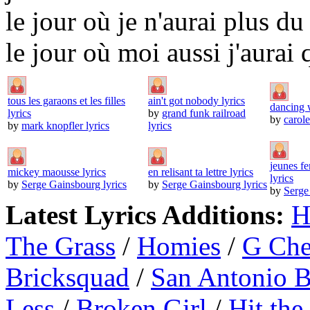
le jour où je n'aurai plus du
le jour où moi aussi j'aurai
tous les garaons et les filles
ain't got nobody lyrics
dancing w
lyrics
by
grand funk railroad
by
carole
by
mark knopfler lyrics
lyrics
jeunes f
mickey maousse lyrics
en relisant ta lettre lyrics
lyrics
by
Serge Gainsbourg lyrics
by
Serge Gainsbourg lyrics
by
Serge
Latest Lyrics Additions:
H
The Grass
/
Homies
/
G Ch
Bricksquad
/
San Antonio 
Less
/
Broken Girl
/
Hit the