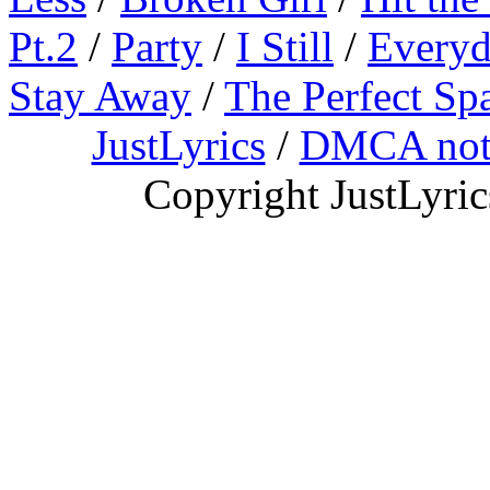
Pt.2
/
Party
/
I Still
/
Everyd
Stay Away
/
The Perfect Sp
JustLyrics
/
DMCA not
Copyright JustLyri