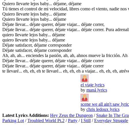
Quiero llevarte lejos baby... déjame, déjame
Tú tienes el control de mi velocidad, libres como el viento, nadie nos 
Quiero llevarte lejos baby... déjame
Quiero llevarte lejos baby... déjame
Déjate llevar... déjate querer, déjate viajar... déjate correr,
Déjate llevar... déjate querer, déjate viajar... déjate correr. Pura adrena
quiero llevarte lejos baby... déjame
quiero llevarte lejos baby... déjame
Déjate satisfacer, déjame corresponder
Déjate satisfacer, déjame corresponder
Ah, ah, ah... enciendes la pasión, ah, ah, ahnos mueve la fricción. Ah 
Déjate llevar... déjate querer, déjate viajar... déjate correr
Déjate llevar... déjate querer, déjate viajar... déjate correr
te llevaré... eh, eh, eh te llevaré... eh, eh, eh a viajar... eh, eh, eh, atré
el viaje lyrics
by
maná lyrics
scene we all ain't saw lyric
by
chris ledoux lyrics
Latest Lyrics Additions:
Hey Zeus the Dungeon
/
Snake In The Gra
Parking Lot
/
Troubled World Pt.2
/
Party
/
I Still
/
Everyday Struggle