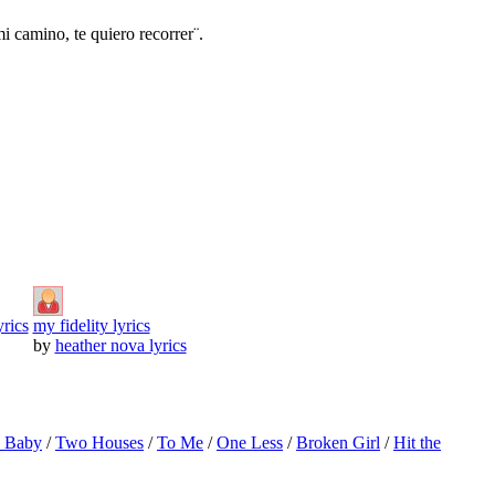
i camino, te quiero recorrer¨.
yrics
my fidelity lyrics
by
heather nova lyrics
o Baby
/
Two Houses
/
To Me
/
One Less
/
Broken Girl
/
Hit the