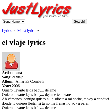
Lyrics
»
Maná lyrics
»
el viaje lyrics
Artist:
maná
Song:
el viaje
Album:
Amar Es Combatir
Year:
2006
Quiero llevarte lejos baby... déjame
Quiero llevarte lejos baby... déjame te llevaré
Ah vámonos, contigo quiero huir, súbete a mi coche, te voy a conducir, 
dónde tú quieres llegar, si tú no me frenas no voy a parar.
Quiero llevarte lejos baby... déjame