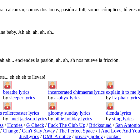
va a alcanzar, somos dos locos, pasión a full, somos cómplices, tú eres m
lina baby. Ah ah, ah, ah, ah...
ah ah... enciendes la pasión, ah, ah, ah nos mueve la fricción.
vete... eh,eh,eh te llevaré
breathe lyrics
incarcerated chimaeras lyrics
explain it to me l
by
sleeper lyrics
by
asphyx lyrics
by
liz phair lyrics
s
rollercoaster lyrics
gloomy sunday lyrics
dienda lyrics
by
janet jackson lyrics
by
billie holiday lyrics
by
sting lyrics
ss
/
Homies
/
G Check
/
Fuck The Club Up
/
Bricksquad
/
San Antoni
/
Change
/
Can't Stay Away
/
The Perfect Space
/
I And Love And You
JustLyrics
/
DMCA notice
/
privacy policy
/
contact